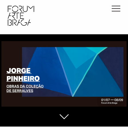
início
exposições
atividades
info
contactos
pt
en