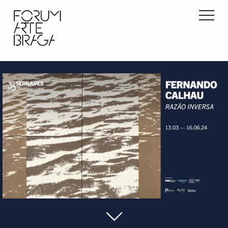
início
exposições
atividades
info
contactos
pt
en